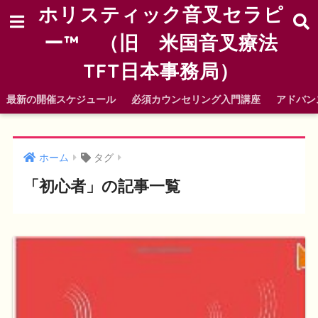
ホリスティック音叉セラピ
ー™ （旧 米国音叉療法
TFT日本事務局）
最新の開催スケジュール
必須カウンセリング入門講座
アドバン
ホーム
タグ
「初心者」の記事一覧