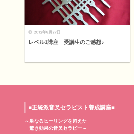
2012年8月27日
レベル1講座 受講生のご感想♪
■正統派音叉セラピスト養成講座■
～単なるヒーリングを超えた
驚き効果の音叉セラピー～