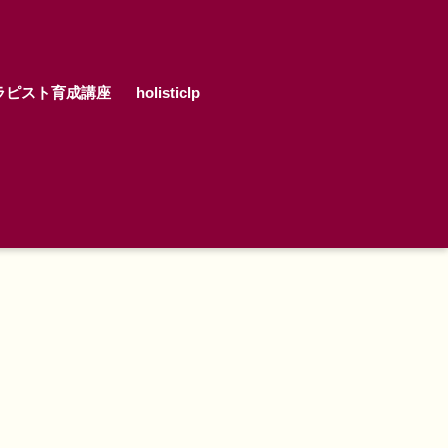
ラピスト育成講座
holisticlp
）